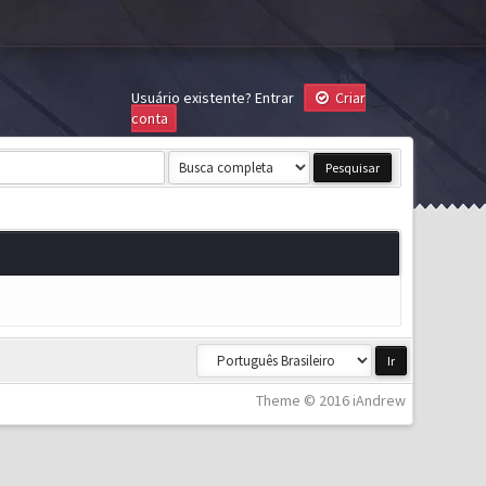
Usuário existente?
Entrar
Criar
conta
Theme © 2016 iAndrew