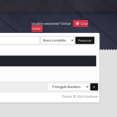
Usuário existente?
Entrar
Criar
conta
Theme © 2016 iAndrew