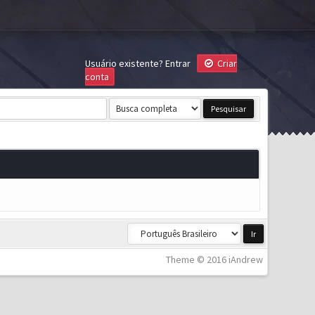
Usuário existente?
Entrar
Criar
conta
Theme © 2016 iAndrew