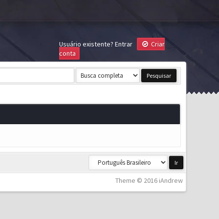
Usuário existente?
Entrar
Criar
conta
Theme © 2016 iAndrew