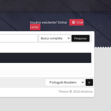
Usuário existente?
Entrar
Criar
conta
Theme © 2016 iAndrew