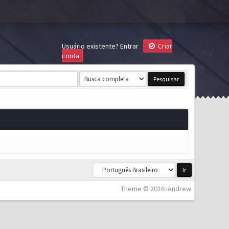
Usuário existente?
Entrar
Criar
conta
Theme © 2016 iAndrew