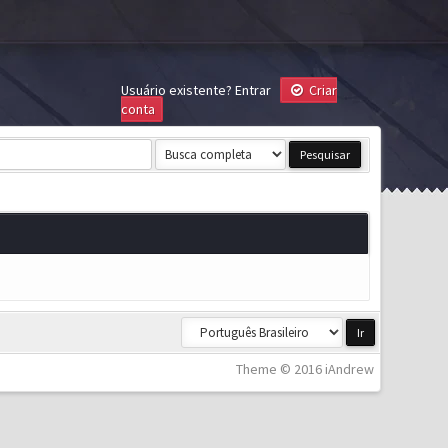
Usuário existente?
Entrar
Criar
conta
Theme © 2016 iAndrew