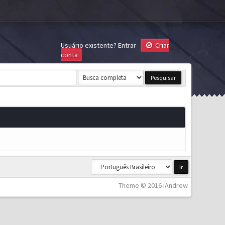
Usuário existente?
Entrar
Criar
conta
Theme © 2016 iAndrew