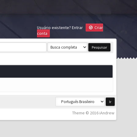
Usuário existente?
Entrar
Criar
conta
Theme © 2016 iAndrew