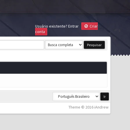
Usuário existente?
Entrar
Criar
conta
Theme © 2016 iAndrew