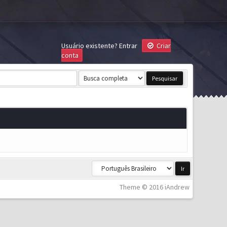
Usuário existente?
Entrar
Criar
conta
Theme © 2016 iAndrew