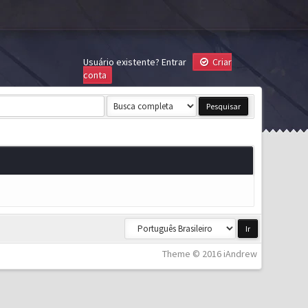
Usuário existente?
Entrar
Criar
conta
Theme © 2016 iAndrew