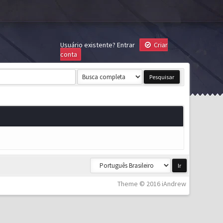
Usuário existente?
Entrar
Criar
conta
Theme © 2016 iAndrew