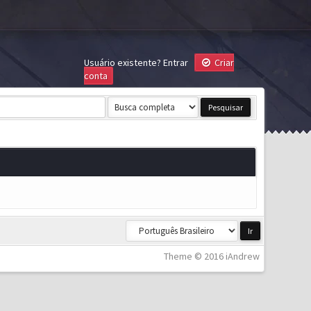
Usuário existente?
Entrar
Criar
conta
Theme © 2016 iAndrew