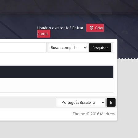
Usuário existente?
Entrar
Criar
conta
Theme © 2016 iAndrew