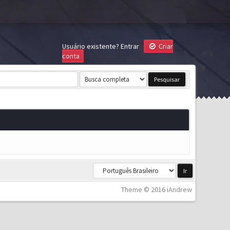
Usuário existente?
Entrar
Criar
conta
Theme © 2016 iAndrew