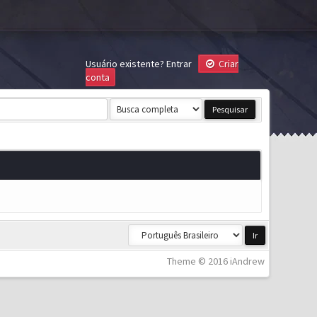
Usuário existente?
Entrar
Criar
conta
Theme © 2016 iAndrew