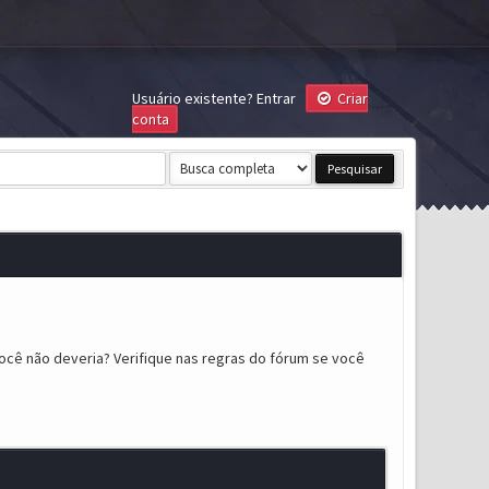
Usuário existente?
Entrar
Criar
conta
ocê não deveria? Verifique nas regras do fórum se você