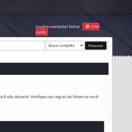
Usuário existente?
Entrar
Criar
conta
ocê não deveria? Verifique nas regras do fórum se você