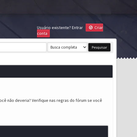
Usuário existente?
Entrar
Criar
conta
ocê não deveria? Verifique nas regras do fórum se você