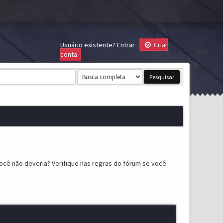
Usuário existente?
Entrar
Criar
conta
ocê não deveria? Verifique nas regras do fórum se você