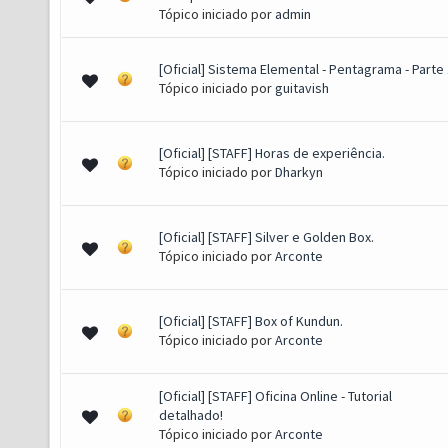
Tópico iniciado por
admin
[Oficial] Sistema Elemental - Pentagrama - Parte
to(s) - 3.81 de 5 em média
1
2
3
4
5
Tópico iniciado por
guitavish
[Oficial] [STAFF] Horas de experiência.
(s) - 3.4 de 5 em média
1
2
3
4
5
Tópico iniciado por
Dharkyn
[Oficial] [STAFF] Silver e Golden Box.
(s) - 2.85 de 5 em média
1
2
3
4
5
Tópico iniciado por
Arconte
[Oficial] [STAFF] Box of Kundun.
(s) - 2.82 de 5 em média
1
2
3
4
5
Tópico iniciado por
Arconte
[Oficial] [STAFF] Oficina Online - Tutorial
to(s) - 3 de 5 em média
1
2
3
4
5
detalhado!
Tópico iniciado por
Arconte