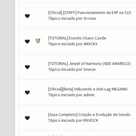
[Oficial] [STAFF] Funcionamento da EXP na S15
(s) - 2.73 de 5 em média
1
2
3
4
5
Tópico iniciado por
Arceux
[TUTORIAL] Evento Chaos Castle
o(s) - 3 de 5 em média
1
2
3
4
5
Tópico iniciado por
xMACKx
[TUTORIAL] Jewel of Harmony (ADD AMARELO)
s) - 2.31 de 5 em média
1
2
3
4
5
Tópico iniciado por
Vourax
[Oficial][Beta] Utilizando o Anti-Lag MEGAMU
oto(s) - 4 de 5 em média
1
2
3
4
5
Tópico iniciado por
admin
[Guia Completo] Criação e Evolução de Seeds
to(s) - 3.71 de 5 em média
1
2
3
4
5
Tópico iniciado por
RAVOCK