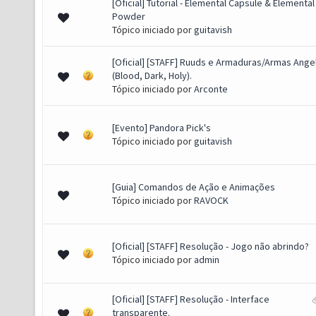
[Oficial] Tutorial - Elemental Capsule & Elemental
o(s) - 3.83 de 5 em média
1
2
3
4
5
Powder
Tópico iniciado por
guitavish
[Oficial] [STAFF] Ruuds e Armaduras/Armas Ange
(s) - 2.92 de 5 em média
1
2
3
4
5
(Blood, Dark, Holy).
Tópico iniciado por
Arconte
[Evento] Pandora Pick's
(s) - 2.83 de 5 em média
1
2
3
4
5
Tópico iniciado por
guitavish
[Guia] Comandos de Ação e Animações
(s) - 2.75 de 5 em média
1
2
3
4
5
Tópico iniciado por
RAVOCK
[Oficial] [STAFF] Resolução - Jogo não abrindo?
o(s) - 3.67 de 5 em média
1
2
3
4
5
Tópico iniciado por
admin
[Oficial] [STAFF] Resolução - Interface
Voto(s) - 5 de 5 em média
1
2
3
4
5
transparente.