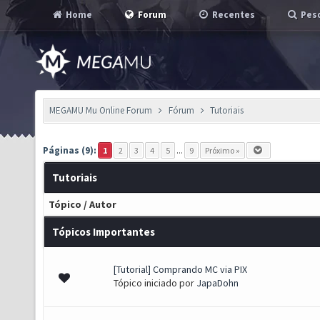
Home
Forum
Recentes
Pesq
MEGAMU Mu Online Forum
Fórum
Tutoriais
Páginas (9):
1
2
3
4
5
...
9
Próximo »
Tutoriais
Tópico
/
Autor
Tópicos Importantes
[Tutorial] Comprando MC via PIX
s) - 2.41 de 5 em média
1
2
3
4
5
Tópico iniciado por
JapaDohn