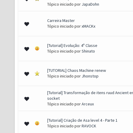
Tópico iniciado por
JapaDohn
Carreira Master
s) - 2.33 de 5 em média
1
2
3
4
5
Tópico iniciado por
xMACKx
[Tutorial] Evolução: 4ª Classe
s) - 2.39 de 5 em média
1
2
3
4
5
Tópico iniciado por
Shinato
[TUTORIAL] Chaos Machine renew
(s) - 2.65 de 5 em média
1
2
3
4
5
Tópico iniciado por
Jhonstop
[Tutorial] Transformação de itens ruud Ancient 
(s) - 2 de 5 em média
1
2
3
4
5
socket
Tópico iniciado por
Arceux
[Tutorial] Criação de Asa level 4 - Parte 1
(s) - 2.75 de 5 em média
1
2
3
4
5
Tópico iniciado por
RAVOCK