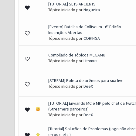
[TUTORIAL] SETS ANCIENTS
(s) - 2.61 de 5 em média
1
2
3
4
5
Tópico iniciado por
Nogueira
[Evento] Batalha do Colliseum - 6º Edição -
(s) - 3.25 de 5 em média
1
2
3
4
5
Inscrições Abertas
Tópico iniciado por
CORlNGA
Compilado de Tópicos MEGAMU
(s) - 3.33 de 5 em média
1
2
3
4
5
Tópico iniciado por
Lithmus
[STREAM] Roleta de prêmios para sua live
(s) - 2.5 de 5 em média
1
2
3
4
5
Tópico iniciado por
DeeX
[TUTORIAL] Enviando MC e MP pelo chat da twitc
(s) - 2.62 de 5 em média
1
2
3
4
5
(Streamers parceiros)
Tópico iniciado por
DeeX
[Tutorial] Soluções de Problemas (jogo não abre
(s) - 3.13 de 5 em média
1
2
3
4
5
erros e etc.)