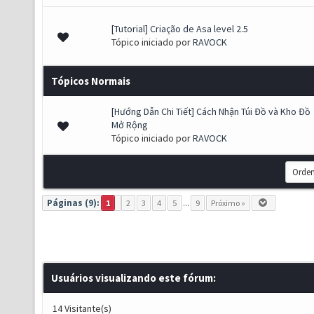
[Tutorial] Criação de Asa level 2.5
(s) - 2.88 de 5 em média
1
2
3
4
5
Tópico iniciado por
RAVOCK
Tópicos Normais
[Hướng Dẫn Chi Tiết] Cách Nhận Túi Đồ và Kho Đồ
 - 0 de 5 em média
1
2
3
4
5
Mở Rộng
Tópico iniciado por
RAVOCK
Páginas (9):
1
2
3
4
5
...
9
Próximo »
Usuários visualizando este fórum:
14 Visitante(s)