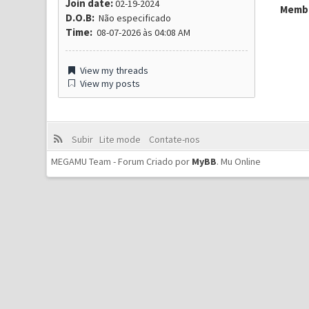
Join date:
02-19-2024
Membr
D.O.B:
Não especificado
Time:
08-07-2026 às 04:08 AM
View my threads
View my posts
Subir
Lite mode
Contate-nos
MEGAMU Team - Forum Criado por
MyBB
.
Mu Online