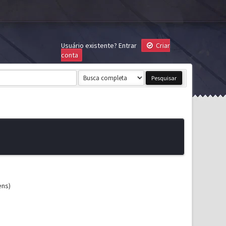
Usuário existente?
Entrar
Criar
conta
ens)