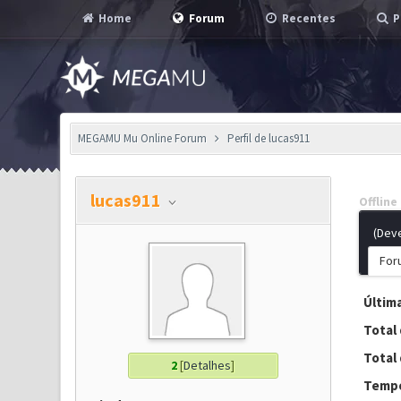
Home
Forum
Recentes
P
MEGAMU Mu Online Forum
Perfil de lucas911
lucas911
Offline
(Dev
For
Última
Total
Total 
2
[
Detalhes
]
Tempo