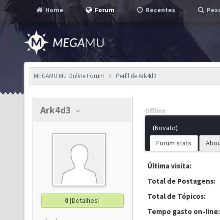
Home
Forum
Recentes
Pesq
MEGAMU Mu Online Forum
Perfil de Ark4d3
Ark4d3
Offline
(Novato)
Forum stats
Abou
Última visita:
Total de Postagens:
Total de Tópicos:
0
[
Detalhes
]
Tempo gasto on-line: