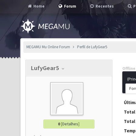
Home
Forum
Recentes
P
MEGAMU Mu Online Forum
Perfil de LufyGear5
LufyGear5
Offline
(Prin
For
Última
Total
Total
0
[
Detalhes
]
Tempo