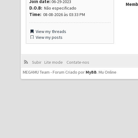
Join date:
06-29-2023
Membr
D.O.B:
Não especificado
Time:
08-08-2026 às 03:33 PM
View my threads
View my posts
Subir
Lite mode
Contate-nos
MEGAMU Team - Forum Criado por
MyBB
.
Mu Online