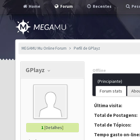
Home
Forum
Recentes
Pesq
MEGAMU Mu Online Forum
Perfil de GPlayz
GPlayz
Offline
(Principiante)
Forum stats
Abo
Última visita:
Total de Postagens:
Total de Tópicos:
1
[
Detalhes
]
Tempo gasto on-line