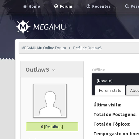
Home
Forum
Recentes
Pesq
MEGAMU Mu Online Forum
Perfil de OutlawS
OutlawS
Offline
(Novato)
Forum stats
Abo
Última visita:
Total de Postagens:
Total de Tópicos:
0
[
Detalhes
]
Tempo gasto on-line