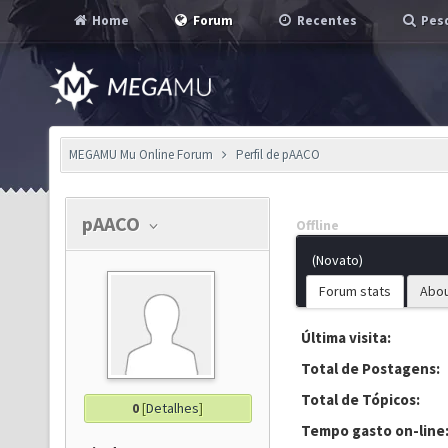
Home
Forum
Recentes
Pesq
MEGAMU Mu Online Forum
Perfil de pAACO
pAACO
Offline
(Novato)
Forum stats
Abo
Última visita:
Total de Postagens:
Total de Tópicos:
0
[
Detalhes
]
Tempo gasto on-line