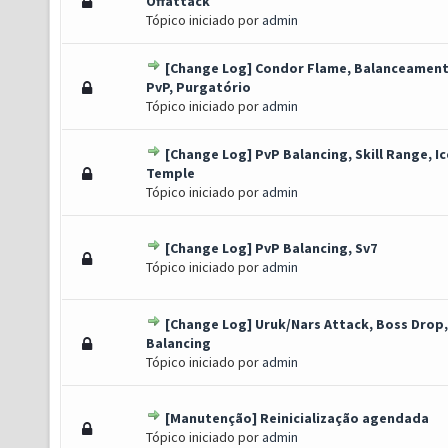
o(s) - 0 de 5 em média
1
2
3
4
5
Offattack
Tópico iniciado por
admin
[Change Log] Condor Flame, Balanceamen
o(s) - 0 de 5 em média
1
2
3
4
5
PvP, Purgatório
Tópico iniciado por
admin
[Change Log] PvP Balancing, Skill Range, Ic
o(s) - 0 de 5 em média
1
2
3
4
5
Temple
Tópico iniciado por
admin
[Change Log] PvP Balancing, Sv7
o(s) - 0 de 5 em média
1
2
3
4
5
Tópico iniciado por
admin
[Change Log] Uruk/Nars Attack, Boss Drop
o(s) - 0 de 5 em média
1
2
3
4
5
Balancing
Tópico iniciado por
admin
[Manutenção] Reinicialização agendada
o(s) - 0 de 5 em média
1
2
3
4
5
Tópico iniciado por
admin