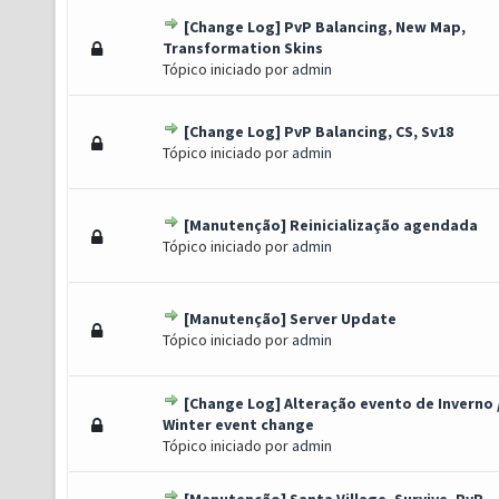
[Change Log] PvP Balancing, New Map,
o(s) - 0 de 5 em média
1
2
3
4
5
Transformation Skins
Tópico iniciado por
admin
[Change Log] PvP Balancing, CS, Sv18
o(s) - 0 de 5 em média
1
2
3
4
5
Tópico iniciado por
admin
[Manutenção] Reinicialização agendada
o(s) - 0 de 5 em média
1
2
3
4
5
Tópico iniciado por
admin
[Manutenção] Server Update
o(s) - 0 de 5 em média
1
2
3
4
5
Tópico iniciado por
admin
[Change Log] Alteração evento de Inverno 
o(s) - 0 de 5 em média
1
2
3
4
5
Winter event change
Tópico iniciado por
admin