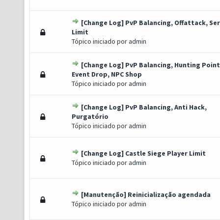
[Change Log] PvP Balancing, Offattack, Se
o(s) - 0 de 5 em média
1
2
3
4
5
Limit
Tópico iniciado por
admin
[Change Log] PvP Balancing, Hunting Point
o(s) - 0 de 5 em média
1
2
3
4
5
Event Drop, NPC Shop
Tópico iniciado por
admin
[Change Log] PvP Balancing, Anti Hack,
o(s) - 0 de 5 em média
1
2
3
4
5
Purgatório
Tópico iniciado por
admin
[Change Log] Castle Siege Player Limit
o(s) - 0 de 5 em média
1
2
3
4
5
Tópico iniciado por
admin
[Manutenção] Reinicialização agendada
o(s) - 0 de 5 em média
1
2
3
4
5
Tópico iniciado por
admin