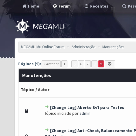
Home
Forum
Recentes
Pesq
MEGAMU Mu Online Forum
Administração
Manutenções
Páginas (9):
« Anterior
1
...
5
6
7
8
9
Manutenções
Tópico
/
Autor
[Change Log] Aberto Sv7 para Testes
o(s) - 0 de 5 em média
1
2
3
4
5
Tópico iniciado por
admin
[Change Log] Anti-Cheat, Balanceamento P