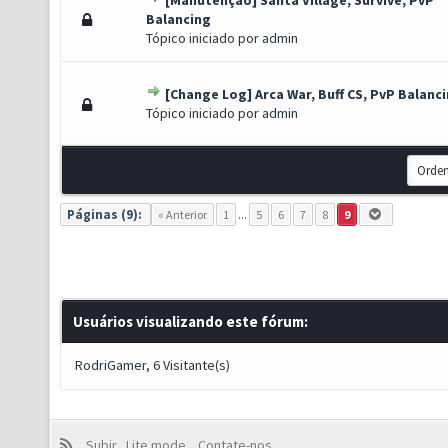
[Manutenção] Santa Village, Survive, PvP
o(s) - 0 de 5 em média
1
2
3
4
5
Balancing
Tópico iniciado por
admin
[Change Log] Arca War, Buff CS, PvP Balanc
o(s) - 0 de 5 em média
1
2
3
4
5
Tópico iniciado por
admin
Páginas (9):
« Anterior
1
...
5
6
7
8
9
Usuários visualizando este fórum:
RodriGamer
, 6 Visitante(s)
Subir
Lite mode
Contate-nos