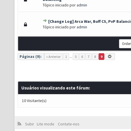
Tópico iniciado por
admin
[Change Log] Arca War, Buff CS, PvP Balanc
o(s) - 0 de 5 em média
1
2
3
4
5
Tópico iniciado por
admin
Páginas (9):
« Anterior
1
...
5
6
7
8
9
Usuários visualizando este fórum:
10 Visitante(s)
Subir
Lite mode
Contate-nos