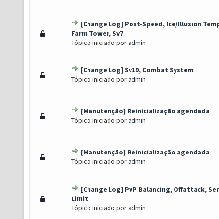
[Change Log] Post-Speed, Ice/Illusion Temp
oto(s) - 1 de 5 em média
1
2
3
4
5
Farm Tower, Sv7
Tópico iniciado por
admin
[Change Log] Sv19, Combat System
 Voto(s) - 3 de 5 em média
1
2
3
4
5
Tópico iniciado por
admin
[Manutenção] Reinicialização agendada
oto(s) - 1 de 5 em média
1
2
3
4
5
Tópico iniciado por
admin
[Manutenção] Reinicialização agendada
o(s) - 0 de 5 em média
1
2
3
4
5
Tópico iniciado por
admin
[Change Log] PvP Balancing, Offattack, Se
o(s) - 0 de 5 em média
1
2
3
4
5
Limit
Tópico iniciado por
admin