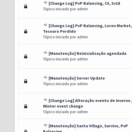
[Change Log] PvP Balancing, CS, Sv18
o(s) - 0 de 5 em média
1
2
3
4
5
Tópico iniciado por
admin
[Change Log] PvP Balancing, Loren Market,
oto(s) - 1.5 de 5 em média
1
2
3
4
5
Tesouro Perdido
Tópico iniciado por
admin
[Manutenção] Reinicialização agendada
o(s) - 0 de 5 em média
1
2
3
4
5
Tópico iniciado por
admin
[Manutenção] Server Update
o(s) - 0 de 5 em média
1
2
3
4
5
Tópico iniciado por
admin
[Change Log] Alteração evento de Inverno 
o(s) - 0 de 5 em média
1
2
3
4
5
Winter event change
Tópico iniciado por
admin
[Manutenção] Santa Village, Survive, PvP
o(s) - 0 de 5 em média
1
2
3
4
5
Balancing