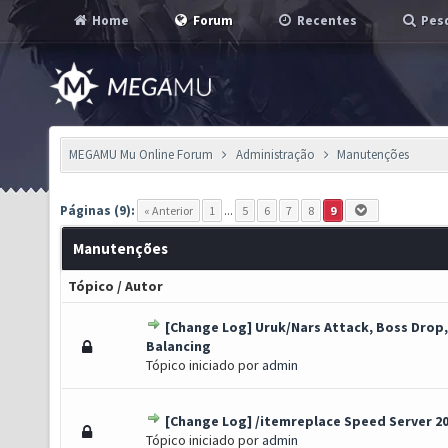
Home
Forum
Recentes
Pesq
MEGAMU Mu Online Forum
Administração
Manutenções
Páginas (9):
« Anterior
1
...
5
6
7
8
9
Manutenções
Tópico
/
Autor
[Change Log] Uruk/Nars Attack, Boss Drop
o(s) - 0 de 5 em média
1
2
3
4
5
Balancing
Tópico iniciado por
admin
[Change Log] /itemreplace Speed Server 2
1 Voto(s) - 5 de 5 em média
1
2
3
4
5
Tópico iniciado por
admin