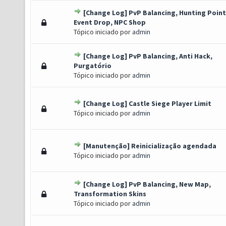
[Change Log] PvP Balancing, Hunting Point
o(s) - 0 de 5 em média
1
2
3
4
5
Event Drop, NPC Shop
Tópico iniciado por
admin
[Change Log] PvP Balancing, Anti Hack,
o(s) - 0 de 5 em média
1
2
3
4
5
Purgatório
Tópico iniciado por
admin
[Change Log] Castle Siege Player Limit
o(s) - 0 de 5 em média
1
2
3
4
5
Tópico iniciado por
admin
[Manutenção] Reinicialização agendada
o(s) - 0 de 5 em média
1
2
3
4
5
Tópico iniciado por
admin
[Change Log] PvP Balancing, New Map,
o(s) - 0 de 5 em média
1
2
3
4
5
Transformation Skins
Tópico iniciado por
admin