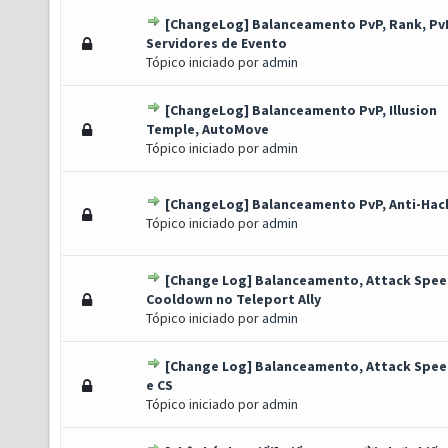
[ChangeLog] Balanceamento PvP, Rank, Pv
 Voto(s) - 5 de 5 em média
1
2
3
4
5
Servidores de Evento
Tópico iniciado por
admin
[ChangeLog] Balanceamento PvP, Illusion
 Voto(s) - 5 de 5 em média
1
2
3
4
5
Temple, AutoMove
Tópico iniciado por
admin
[ChangeLog] Balanceamento PvP, Anti-Hac
 Voto(s) - 5 de 5 em média
1
2
3
4
5
Tópico iniciado por
admin
[Change Log] Balanceamento, Attack Spee
 Voto(s) - 5 de 5 em média
1
2
3
4
5
Cooldown no Teleport Ally
Tópico iniciado por
admin
[Change Log] Balanceamento, Attack Spe
 Voto(s) - 5 de 5 em média
1
2
3
4
5
e CS
Tópico iniciado por
admin