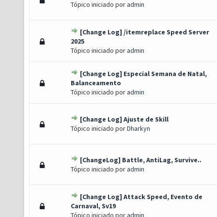
Tópico iniciado por
admin
[Change Log] /itemreplace Speed Server
 Voto(s) - 5 de 5 em média
1
2
3
4
5
2025
Tópico iniciado por
admin
[Change Log] Especial Semana de Natal,
Voto(s) - 4.5 de 5 em média
1
2
3
4
5
Balanceamento
Tópico iniciado por
admin
[Change Log] Ajuste de Skill
oto(s) - 4.2 de 5 em média
1
2
3
4
5
Tópico iniciado por
Dharkyn
[ChangeLog] Battle, AntiLag, Survive..
Voto(s) - 4 de 5 em média
1
2
3
4
5
Tópico iniciado por
admin
[Change Log] Attack Speed, Evento de
Voto(s) - 4 de 5 em média
1
2
3
4
5
Carnaval, Sv19
Tópico iniciado por
admin