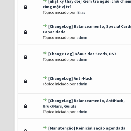
[nhật ký thay đổi] Kiểm tra người chơi chiế
 Voto(s) - 5 de 5 em média
1
2
3
4
5
cùng một vị trí
Tópico iniciado por
iEIias
[ChangeLog] Balanceamento, Special Card
 Voto(s) - 5 de 5 em média
1
2
3
4
5
Capacidade
Tópico iniciado por
admin
[Change Log] Bônus das Seeds, DS7
 Voto(s) - 5 de 5 em média
1
2
3
4
5
Tópico iniciado por
admin
[ChangeLog] Anti-Hack
 Voto(s) - 5 de 5 em média
1
2
3
4
5
Tópico iniciado por
admin
[ChangeLog] Balanceamento, AntiHack,
 Voto(s) - 5 de 5 em média
1
2
3
4
5
Uruk/Nars, Guilds
Tópico iniciado por
admin
[Manutenção] Reinicialização agendada
 Voto(s) - 5 de 5 em média
1
2
3
4
5