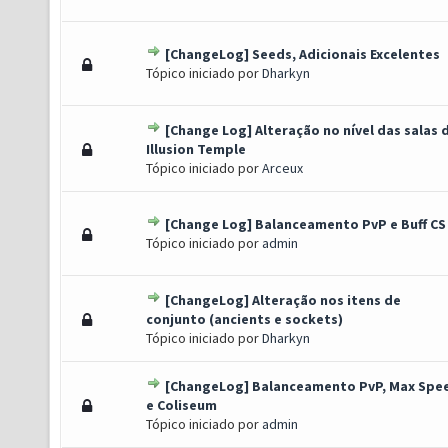
[ChangeLog] Seeds, Adicionais Excelentes
 Voto(s) - 5 de 5 em média
1
2
3
4
5
Tópico iniciado por
Dharkyn
[Change Log] Alteração no nível das salas 
 Voto(s) - 5 de 5 em média
1
2
3
4
5
Illusion Temple
Tópico iniciado por
Arceux
[Change Log] Balanceamento PvP e Buff CS
 Voto(s) - 5 de 5 em média
1
2
3
4
5
Tópico iniciado por
admin
[ChangeLog] Alteração nos itens de
 Voto(s) - 5 de 5 em média
1
2
3
4
5
conjunto (ancients e sockets)
Tópico iniciado por
Dharkyn
[ChangeLog] Balanceamento PvP, Max Spe
 Voto(s) - 5 de 5 em média
1
2
3
4
5
e Coliseum
Tópico iniciado por
admin