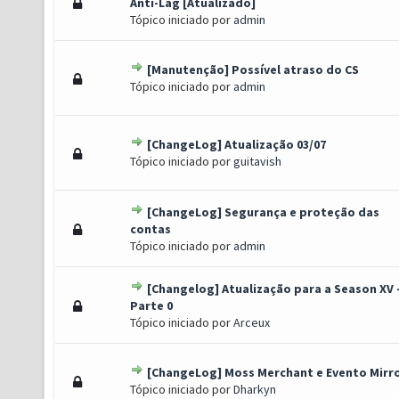
 Voto(s) - 5 de 5 em média
1
2
3
4
5
Anti-Lag [Atualizado]
Tópico iniciado por
admin
[Manutenção] Possível atraso do CS
 Voto(s) - 5 de 5 em média
1
2
3
4
5
Tópico iniciado por
admin
[ChangeLog] Atualização 03/07
 Voto(s) - 5 de 5 em média
1
2
3
4
5
Tópico iniciado por
guitavish
[ChangeLog] Segurança e proteção das
 Voto(s) - 5 de 5 em média
1
2
3
4
5
contas
Tópico iniciado por
admin
[Changelog] Atualização para a Season XV 
 Voto(s) - 5 de 5 em média
1
2
3
4
5
Parte 0
Tópico iniciado por
Arceux
[ChangeLog] Moss Merchant e Evento Mirr
 Voto(s) - 5 de 5 em média
1
2
3
4
5
Tópico iniciado por
Dharkyn