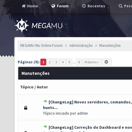
Home
Forum
Recentes
Pesq
MEGAMU Mu Online Forum
Administração
Manutenções
Páginas (9):
1
2
3
4
5
...
9
Próximo »
Manutenções
Tópico
/
Autor
[ChangeLog] Novos servidores, comandos,
 Voto(s) - 5 de 5 em média
1
2
3
4
5
hunts...
Tópico iniciado por
admin
[ChangeLog] Correção do Dashboard e no