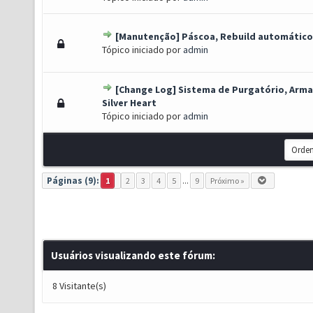
[Manutenção] Páscoa, Rebuild automático
Voto(s) - 4 de 5 em média
1
2
3
4
5
Tópico iniciado por
admin
[Change Log] Sistema de Purgatório, Arma
Voto(s) - 4 de 5 em média
1
2
3
4
5
Silver Heart
Tópico iniciado por
admin
Páginas (9):
1
2
3
4
5
...
9
Próximo »
Usuários visualizando este fórum:
8 Visitante(s)