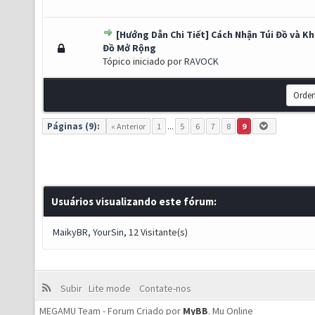
[Hướng Dẫn Chi Tiết] Cách Nhận Túi Đồ và K
s) - 0 de 5 em média
1
2
3
4
5
Đồ Mở Rộng
Tópico iniciado por
RAVOCK
Páginas (9):
« Anterior
1
...
5
6
7
8
9
Usuários visualizando este fórum:
MaikyBR
,
YourSin
, 12 Visitante(s)
Subir
Lite mode
Contate-nos
MEGAMU Team - Forum Criado por
MyBB
.
Mu Online