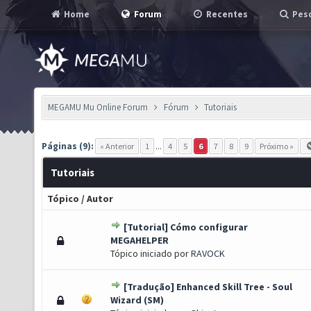
Home
Forum
Recentes
Pesq
MEGAMU Mu Online Forum
Fórum
Tutoriais
Páginas (9):
« Anterior
1
...
4
5
6
7
8
9
Próximo »
Tutoriais
Tópico
/
Autor
[Tutorial] Cómo configurar
s) - 4 de 5 em média
1
2
3
4
5
MEGAHELPER
Tópico iniciado por
RAVOCK
[Tradução] Enhanced Skill Tree - Soul
) - 3.5 de 5 em média
1
2
3
4
5
Wizard (SM)