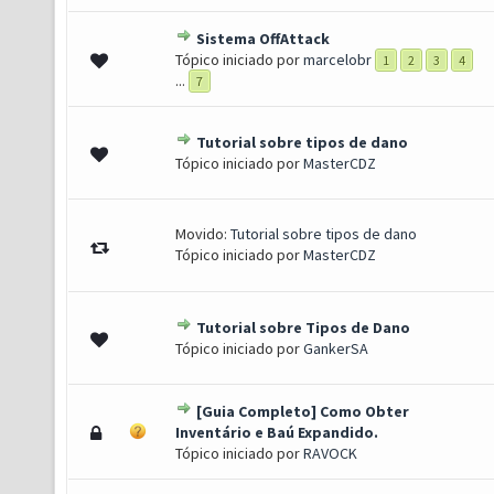
Sistema OffAttack
) - 3.6 de 5 em média
1
2
3
4
5
Tópico iniciado por
marcelobr
1
2
3
4
...
7
Tutorial sobre tipos de dano
o(s) - 5 de 5 em média
1
2
3
4
5
Tópico iniciado por
MasterCDZ
Movido:
Tutorial sobre tipos de dano
Tópico iniciado por
MasterCDZ
Tutorial sobre Tipos de Dano
0 de 5 em média
1
2
3
4
5
Tópico iniciado por
GankerSA
[Guia Completo] Como Obter
o(s) - 5 de 5 em média
1
2
3
4
5
Inventário e Baú Expandido.
Tópico iniciado por
RAVOCK