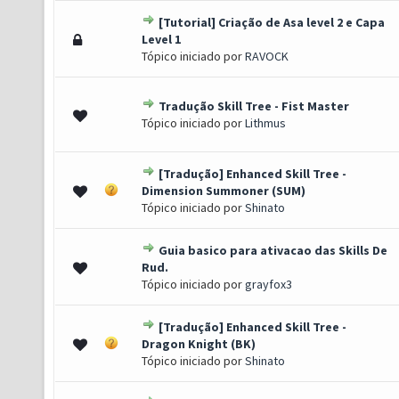
[Tutorial] Criação de Asa level 2 e Capa
 - 3.25 de 5 em média
1
2
3
4
5
Level 1
Tópico iniciado por
RAVOCK
Tradução Skill Tree - Fist Master
 1.67 de 5 em média
1
2
3
4
5
Tópico iniciado por
Lithmus
[Tradução] Enhanced Skill Tree -
) - 3 de 5 em média
1
2
3
4
5
Dimension Summoner (SUM)
Tópico iniciado por
Shinato
Guia basico para ativacao das Skills De
s) - 4 de 5 em média
1
2
3
4
5
Rud.
Tópico iniciado por
grayfox3
[Tradução] Enhanced Skill Tree -
 2.33 de 5 em média
1
2
3
4
5
Dragon Knight (BK)
Tópico iniciado por
Shinato