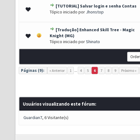
[TUTORIAL] Salvar login e senha Contas
0 de 5 em média
1
2
3
4
5
Tópico iniciado por
Jhonstop
[Tradução] Enhanced Skill Tree - Magic
0 de 5 em média
1
2
3
4
5
Knight (MG)
Tópico iniciado por
Shinato
Páginas (9):
« Anterior
1
...
4
5
6
7
8
9
Próximo »
Usuários visualizando este fórum:
Guardian7
, 6 Visitante(s)