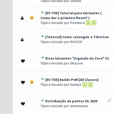
Tópico iniciado por
Shinato
[EV-TDE] Tutorial para Iniciantes (
) - 4.14 de 5 em média
1
2
3
4
5
Como dar o primeiro Reset? )
Tópico iniciado por
freelance
1
2
[Tutorial] Como conseguir o Tibetton
s) - 4 de 5 em média
1
2
3
4
5
Tópico iniciado por
RAVOCK
Dicas Iniciantes "Jogando do Zero" #1
) - 3 de 5 em média
1
2
3
4
5
Tópico iniciado por
SkyLove
[EV-TDE] Builds PvM [All Classes]
) - 4.15 de 5 em média
1
2
3
4
5
Tópico iniciado por
Handye
1
2
Distribuição de pontos DL 2020
) - 3.5 de 5 em média
1
2
3
4
5
Tópico iniciado por
anonimouus