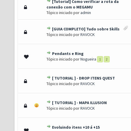
[Tutorial] Como verificar a rota da
0 de 5 em média
1
2
3
4
5
conexão com o MEGAMU
Tópico iniciado por
admin
[GUIA COMPLETO] Tudo sobre Skills
) - 3.86 de 5 em média
1
2
3
4
5
Tópico iniciado por
RAVOCK
Pendants e Ring
 - 3.33 de 5 em média
1
2
3
4
5
Tópico iniciado por
Nogueira
1
2
[ TUTORIAL ] - DROP ITENS QUEST
) - 4.4 de 5 em média
1
2
3
4
5
Tópico iniciado por
RAVOCK
[ TUTORIAL ] - MAPA ILLUSION
 1 de 5 em média
1
2
3
4
5
Tópico iniciado por
RAVOCK
Evoluindo itens +10 á +15
0 de 5 em média
1
2
3
4
5