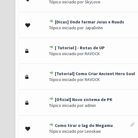
Tópico iniciado por
SkyLove
[Dicas] Onde farmar Joias e Ruuds
(s) - 4.5 de 5 em média
1
2
3
4
5
Tópico iniciado por
JapaDohn
[ Tutorial ] - Rotas de UP
o(s) - 5 de 5 em média
1
2
3
4
5
Tópico iniciado por
RAVOCK
[Tutorial] Como Criar Ancient Hero Soul
0 de 5 em média
1
2
3
4
5
Tópico iniciado por
RAVOCK
[Oficial] Novo sistema de PK
o(s) - 5 de 5 em média
1
2
3
4
5
Tópico iniciado por
admin
Como tirar o lag do Megamu
) - 3.67 de 5 em média
1
2
3
4
5
Tópico iniciado por
Leoskaxi